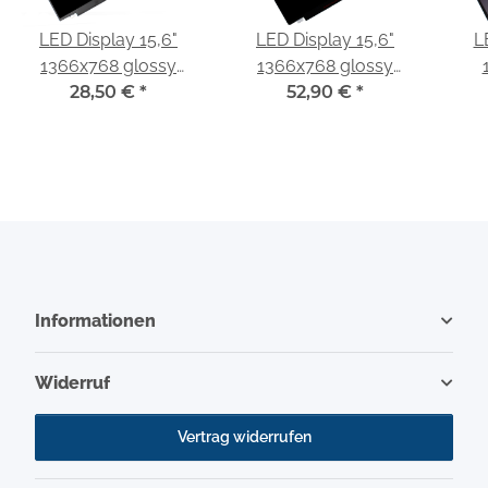
LED Display 15,6"
LED Display 15,6"
L
1366x768 glossy
1366x768 glossy
passend für LG
28,50 €
*
passend für Innolux
52,90 €
*
Display LP156WH3
N156BGE-EB1
Di
(TL)(S1)
Informationen
Widerruf
Vertrag widerrufen