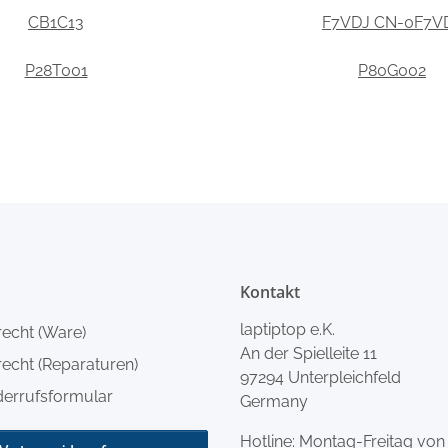
CB1C13
F7VDJ CN-0F7V
P28T001
P80G002
Kontakt
laptiptop e.K.
recht (Ware)
An der Spielleite 11
echt (Reparaturen)
97294 Unterpleichfeld
derrufsformular
Germany
Hotline: Montag-Freitag von