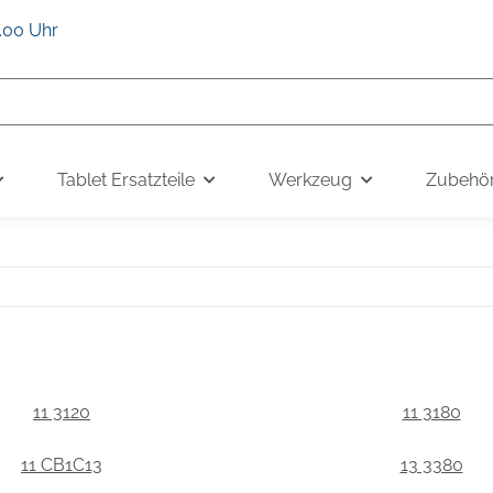
6.00 Uhr
Tablet Ersatzteile
Werkzeug
Zubehö
11 3120
11 3180
11 CB1C13
13 3380