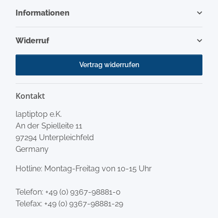
Informationen
Widerruf
Vertrag widerrufen
Kontakt
laptiptop e.K.
An der Spielleite 11
97294 Unterpleichfeld
Germany
Hotline: Montag-Freitag von 10-15 Uhr
Telefon:
+49 (0) 9367-98881-0
Telefax: +49 (0) 9367-98881-29