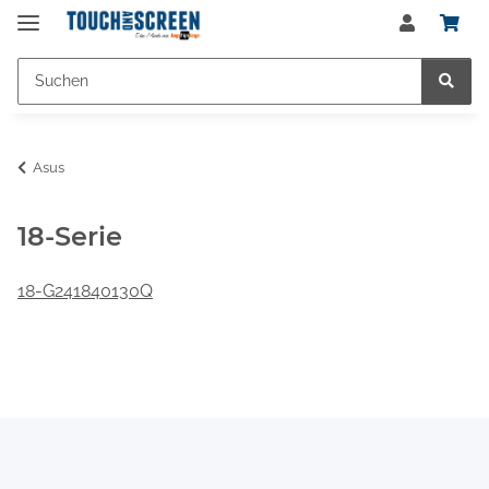
Asus
18-Serie
18-G241840130Q