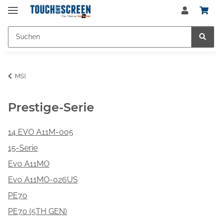
MSI
Prestige-Serie
14 EVO A11M-005
15-Serie
Evo A11MO
Evo A11MO-026US
PE70
PE70 (5TH GEN)