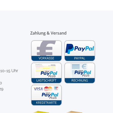
Zahlung & Versand
 10-15 Uhr
-0
29