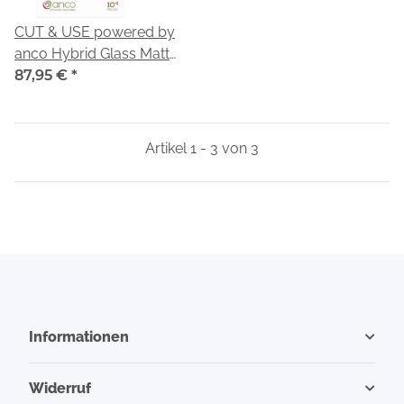
CUT & USE powered by
anco Hybrid Glass Matt
DRY 7,0 Zoll Rohlinge -
87,95 €
*
10+1 Stück für SHARK-
Modell
Artikel 1 - 3 von 3
Informationen
Widerruf