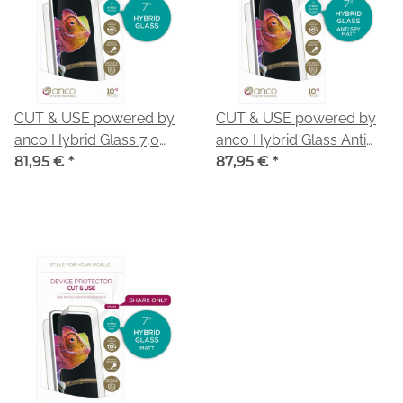
CUT & USE powered by
CUT & USE powered by
anco Hybrid Glass 7,0
anco Hybrid Glass Anti
Zoll Rohlinge - 10+1 Stück
81,95 €
*
Spy Matt DRY 7,0 Zoll
87,95 €
*
für SHARK-Modell
Rohlinge - 10+1 Stück für
SHARK-Modell