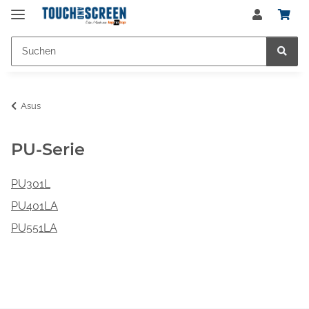
Asus
PU-Serie
PU301L
PU401LA
PU551LA