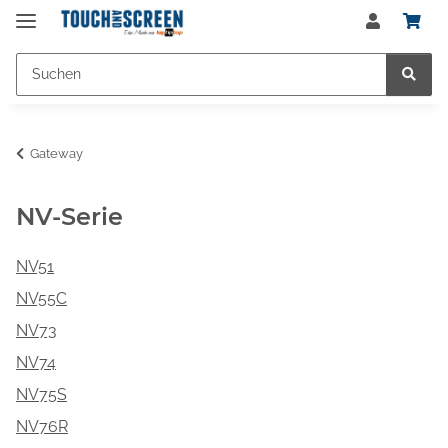
Gateway
NV-Serie
NV51
NV55C
NV73
NV74
NV75S
NV76R