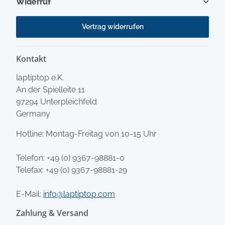
Widerruf
Vertrag widerrufen
Kontakt
laptiptop e.K.
An der Spielleite 11
97294 Unterpleichfeld
Germany
Hotline: Montag-Freitag von 10-15 Uhr
Telefon:
+49 (0) 9367-98881-0
Telefax: +49 (0) 9367-98881-29
E-Mail:
info@laptiptop.com
Zahlung & Versand