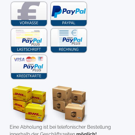
Eine Abholung ist bei telefonischer Bestellung
innerhalb der Geschäftszeiten
möglich!