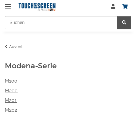
Advent
Modena-Serie
M100
M200
M201
M202