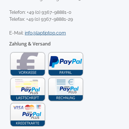
Telefon:
+49 (0) 9367-98881-0
Telefax: +49 (0) 9367-98881-29
E-Mail:
info@laptiptop.com
Zahlung & Versand