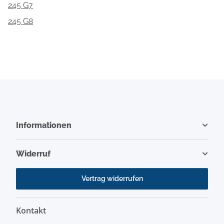
245 G7
245 G8
Informationen
Widerruf
Vertrag widerrufen
Kontakt