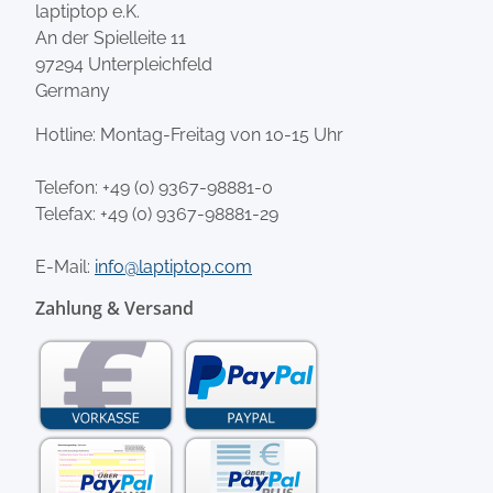
laptiptop e.K.
An der Spielleite 11
97294 Unterpleichfeld
Germany
Hotline: Montag-Freitag von 10-15 Uhr
Telefon:
+49 (0) 9367-98881-0
Telefax: +49 (0) 9367-98881-29
E-Mail:
info@laptiptop.com
Zahlung & Versand