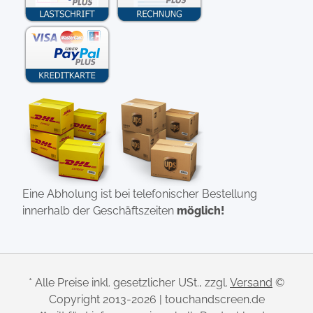
Eine Abholung ist bei telefonischer Bestellung
innerhalb der Geschäftszeiten
möglich!
* Alle Preise inkl. gesetzlicher USt., zzgl.
Versand
©
Copyright 2013-2026 | touchandscreen.de