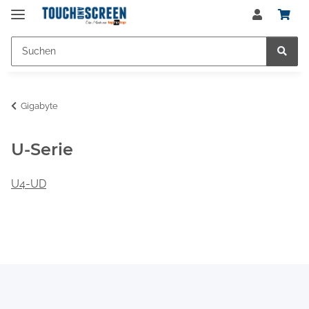
Gigabyte
U-Serie
U4-UD