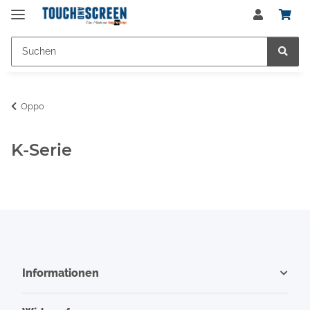
Oppo
K-Serie
Informationen