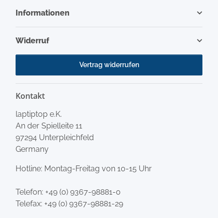
Informationen
Widerruf
Vertrag widerrufen
Kontakt
laptiptop e.K.
An der Spielleite 11
97294 Unterpleichfeld
Germany
Hotline: Montag-Freitag von 10-15 Uhr
Telefon:
+49 (0) 9367-98881-0
Telefax: +49 (0) 9367-98881-29