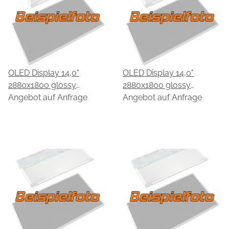
OLED Display 14,0"
OLED Display 14,0"
2880x1800 glossy
2880x1800 glossy
passend für EDO
Angebot auf Anfrage
passend für EDO
Angebot auf Anfrage
EE00QBA64.A
EE00QBA65.A