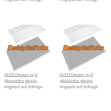
FSO-A2
E156UBA63.A
OLED Display 15,6"
OLED Display 15,6"
3840x2160 glossy
3840x2160 glossy
passend für EDO
Angebot auf Anfrage
passend für EDO
Angebot auf Anfrage
EF60UBA61.A
EF60UBA63.A