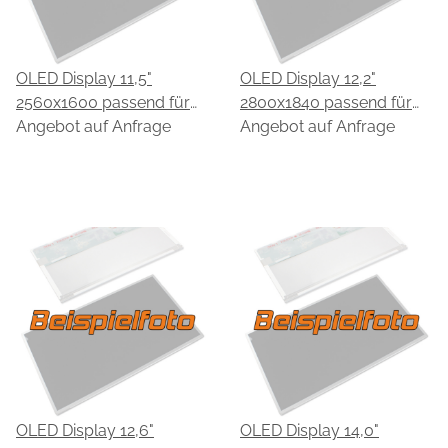
OLED Display 11,5"
OLED Display 12,2"
2560x1600 passend für
2800x1840 passend für
EDO EB50QBC73.A
Angebot auf Anfrage
EDO EC193BC73.D
Angebot auf Anfrage
OLED Display 12,6"
OLED Display 14,0"