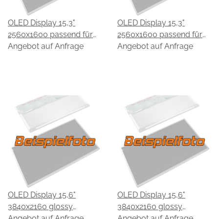
OLED Display 15,3"
OLED Display 15,3"
2560x1600 passend für
2560x1600 passend für
EDO EF25QBA63.A
Angebot auf Anfrage
EDO EF25QBA63.C
Angebot auf Anfrage
OLED Display 15,6"
OLED Display 15,6"
3840x2160 glossy
3840x2160 glossy
passend für EDO 15R6GJ-
Angebot auf Anfrage
passend für EDO
Angebot auf Anfrage