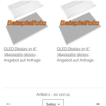
OLED Display 15,6"
OLED Display 15,6"
3840x2160 glossy
3840x2160 glossy
passend für EDO
Angebot auf Anfrage
passend für EDO
Angebot auf Anfrage
EF60UBA65.A
EF60UBA68.A
Artikel 1 - 20 von 21
Seite
1