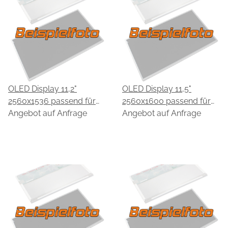
OLED Display 11,2"
OLED Display 11,5"
2560x1536 passend für
2560x1600 passend für
EDO EB20QBC63.A
Angebot auf Anfrage
EDO EB50QBC61.A
Angebot auf Anfrage