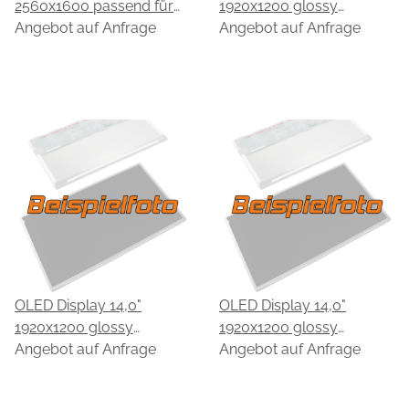
2560x1600 passend für
1920x1200 glossy
EDO EC60QBC75.A
Angebot auf Anfrage
passend für EDO
Angebot auf Anfrage
EE001061.A
OLED Display 14,0"
OLED Display 14,0"
1920x1200 glossy
1920x1200 glossy
passend für EDO
Angebot auf Anfrage
passend für EDO
Angebot auf Anfrage
EE0010A61.A
EE0010A62.A