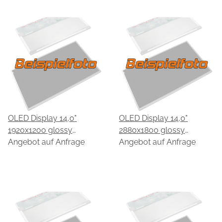
OLED Display 14,0"
OLED Display 14,0"
1920x1200 glossy
2880x1800 glossy
passend für EDO
Angebot auf Anfrage
passend für EDO
Angebot auf Anfrage
EE00F0A61.A
EE00QBA62.A