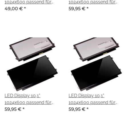
1024x600 passend für
1024x600 passend für
HannStar HSD101PFW2-
49,00 €
*
HannStar HSD101PFW3-
59,95 €
*
B00
A00
LED Display 10,1"
LED Display 10,1"
1024x600 passend für
1024x600 passend für
HannStar HSD101PFW4-
59,95 €
*
HannStar HSD101PFW4-
59,95 €
*
A00
B00