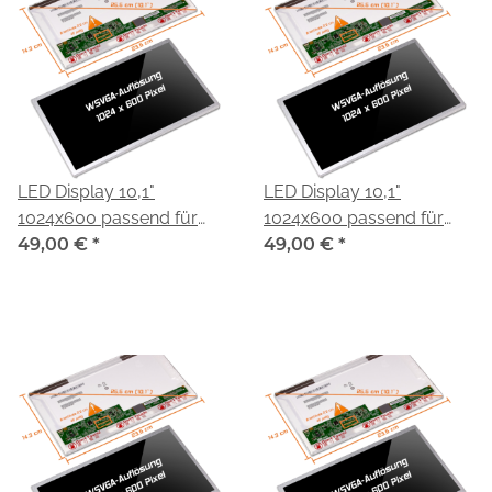
LED Display 10,1"
LED Display 10,1"
1024x600 passend für
1024x600 passend für
HannStar HSD101PFW1
49,00 €
*
HannStar HSD101PFW1-
49,00 €
*
A00