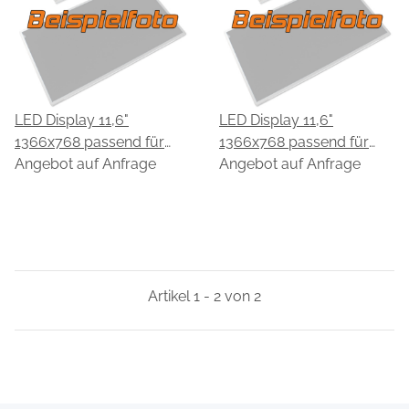
LED Display 11,6"
LED Display 11,6"
1366x768 passend für
1366x768 passend für
Gatech G116-2137645801-
Angebot auf Anfrage
Gatech G116-
Angebot auf Anfrage
L30PND-A00
2137650801-L30PND-
A00
Artikel 1 - 2 von 2