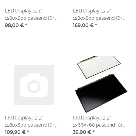
LED Display 12,1"
LED Display 13,3"
1280x800 passend für
1280x800 passend für
Toshiba LTD121EWEK
98,00 €
*
Toshiba LTD133EWZX
169,00 €
*
LED Display 13,3"
LED Display 13,3"
1280x800 passend für
1366x768 passend für
Toshiba LTD133EXBX
109,90 €
*
Toshiba LT133EE09800
39,90 €
*