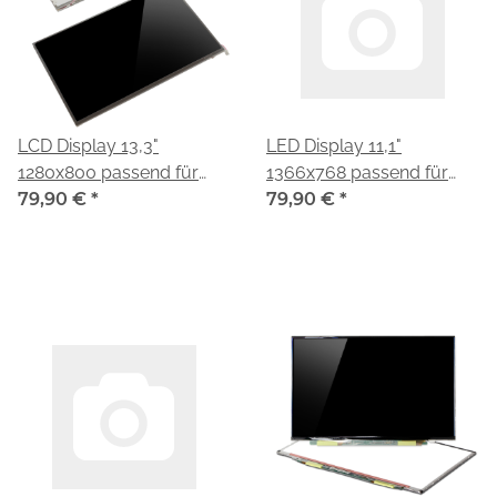
LCD Display 13,3"
LED Display 11,1"
1280x800 passend für
1366x768 passend für
Toshiba LTD133EX2A
79,90 €
*
Toshiba LTD111EWAX
79,90 €
*