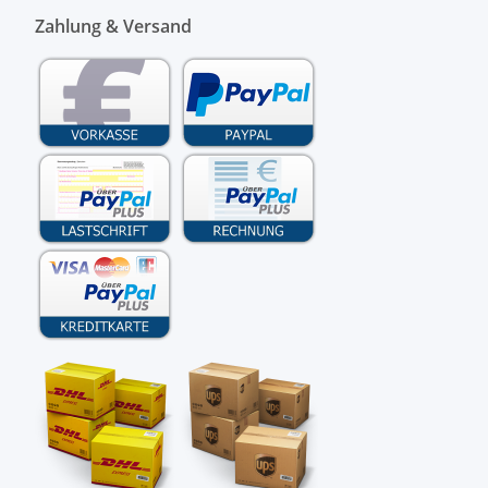
Zahlung & Versand