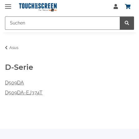
Asus
D-Serie
D509DA
D509DA-EJ374T