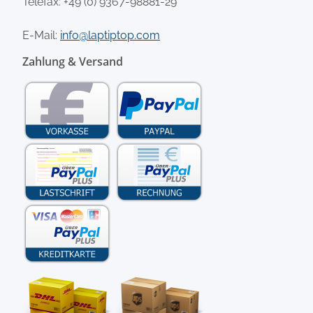
Telefax: +49 (0) 9367-98881-29
E-Mail:
info@laptiptop.com
Zahlung & Versand