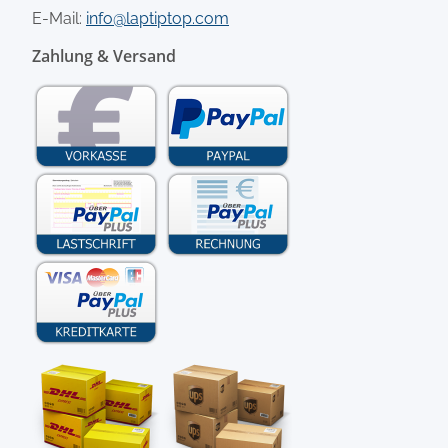
E-Mail:
info@laptiptop.com
Zahlung & Versand