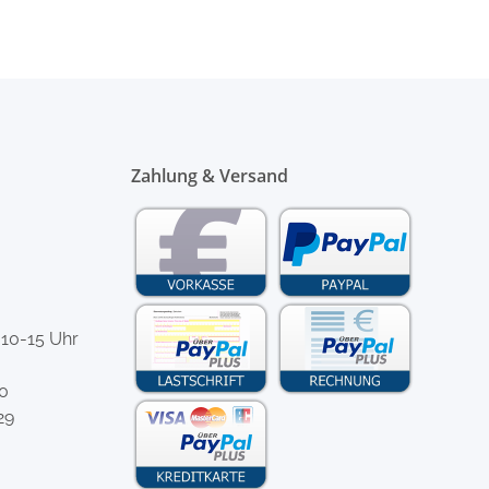
Zahlung & Versand
 10-15 Uhr
-0
29