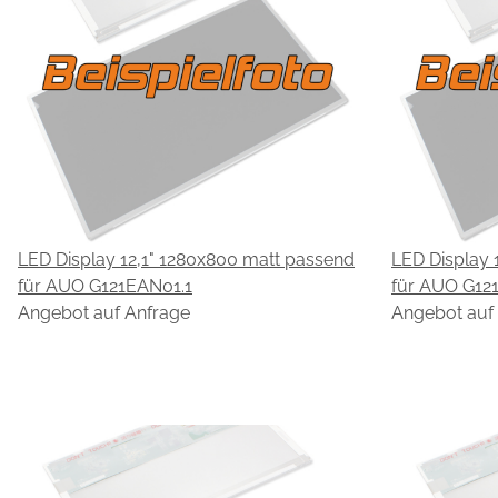
LED Display 12,1" 1280x800 matt passend
LED Display 
für AUO G121EAN01.1
für AUO G12
Angebot auf Anfrage
Angebot auf