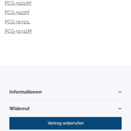
PCG-91211M
PCG-9121M
PCG-91311L
PCG-91311M
Informationen
Widerruf
Vertrag widerrufen