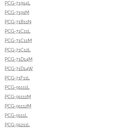
PCG-71914L
PCG-7191M
PCG-71B11N
PCG-71C11L
PCG-71C11M
PCG-71C12L
PCG-71D14M
PCG-71D14W
PCG-71F11L
PCG-91111L
PCG-91111M
PCG-91112M
PCG-9111L
PCG-91211L