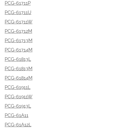
PCG-61711P
PCG-61711U
PCG-61711W
PCG-61712M
PCG-61713M
PCG-61714M
PCG-61813L
PCG-61813M
PCG-61814M
PCG-61911L
PCG-61911W
PCG-61913L
PCG-61A11
PCG-61A12L