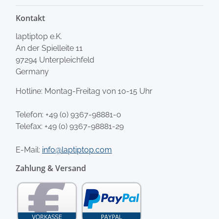
Kontakt
laptiptop e.K.
An der Spielleite 11
97294 Unterpleichfeld
Germany
Hotline: Montag-Freitag von 10-15 Uhr
Telefon:
+49 (0) 9367-98881-0
Telefax: +49 (0) 9367-98881-29
E-Mail:
info@laptiptop.com
Zahlung & Versand