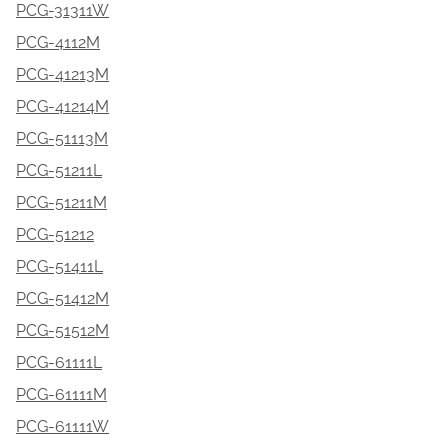
PCG-31311W
PCG-4112M
PCG-41213M
PCG-41214M
PCG-51113M
PCG-51211L
PCG-51211M
PCG-51212
PCG-51411L
PCG-51412M
PCG-51512M
PCG-61111L
PCG-61111M
PCG-61111W