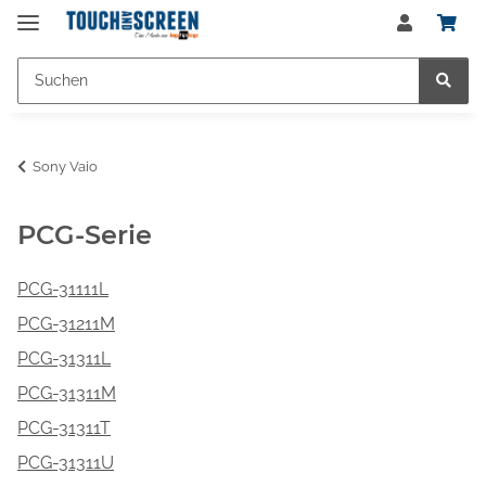
Sony Vaio
PCG-Serie
PCG-31111L
PCG-31211M
PCG-31311L
PCG-31311M
PCG-31311T
PCG-31311U