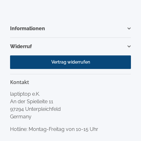
Informationen
Widerruf
Vertrag widerrufen
Kontakt
laptiptop e.K.
An der Spielleite 11
97294 Unterpleichfeld
Germany
Hotline: Montag-Freitag von 10-15 Uhr