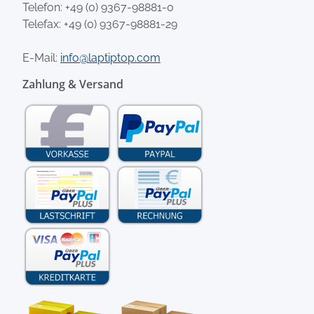
Telefon:
+49 (0) 9367-98881-0
Telefax: +49 (0) 9367-98881-29
E-Mail:
info@laptiptop.com
Zahlung & Versand