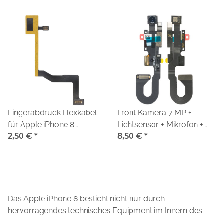
Fingerabdruck Flexkabel
Front Kamera 7 MP +
für Apple iPhone 8
Lichtsensor + Mikrofon +
(A1905,A1863)
2,50 €
*
Flexkabel 821-01185-A für
8,50 €
*
Apple iPhone 8
(A1905,A1863)
Das Apple iPhone 8 besticht nicht nur durch
hervorragendes technisches Equipment im Innern des