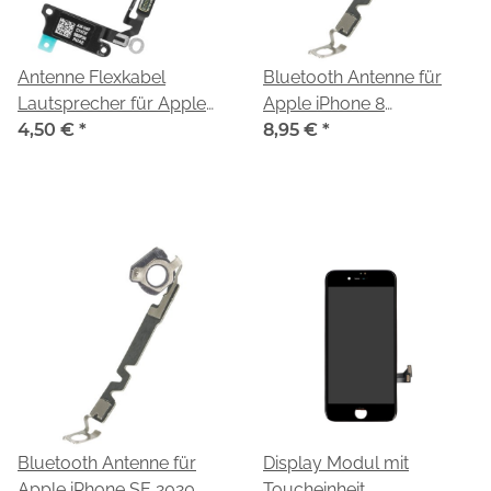
Antenne Flexkabel
Bluetooth Antenne für
Lautsprecher für Apple
Apple iPhone 8
iPhone SE 2020 (A2296)
4,50 €
*
(A1905,A1863)
8,95 €
*
Bluetooth Antenne für
Display Modul mit
Apple iPhone SE 2020
Toucheinheit