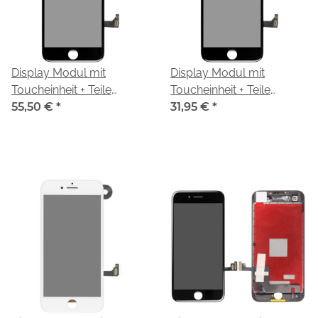
Display Modul mit
Display Modul mit
Toucheinheit + Teile
Toucheinheit + Teile
black/schwarz für Apple
55,50 €
*
black/schwarz für Apple
31,95 €
*
iPhone 8 (A1905, A1863)
iPhone 8 (A1905, A1863)