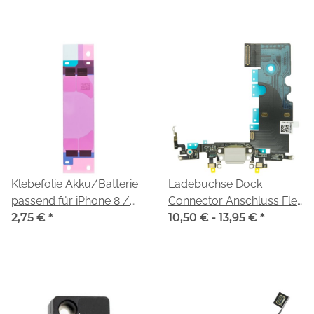
Klebefolie Akku/Batterie
Ladebuchse Dock
passend für iPhone 8 /
Connector Anschluss Flex
SE 2020
2,75 €
*
passend für iPhone 8
10,50 € -
13,95 €
*