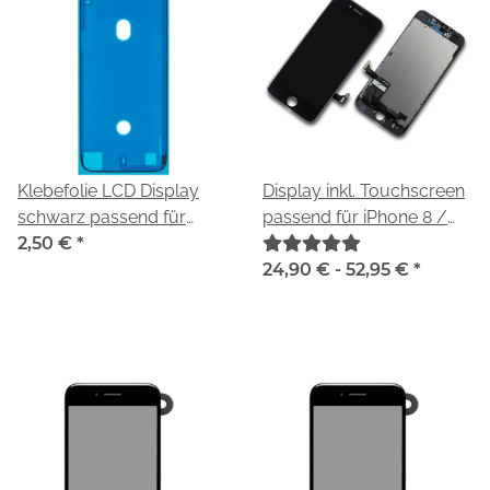
Klebefolie LCD Display
Display inkl. Touchscreen
schwarz passend für
passend für iPhone 8 /
iPhone 8 / SE 2020
2,50 €
*
SE 2020
24,90 € -
52,95 €
*