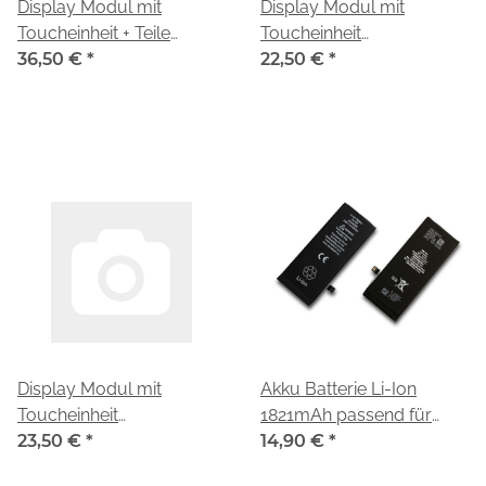
Display Modul mit
Display Modul mit
Toucheinheit + Teile
Toucheinheit
white/weiß für Apple
36,50 €
*
black/schwarz 661-
22,50 €
*
iPhone 8 (A1905, A1863)
26353 für Apple iPhone 8
(A1905, A1863)
Display Modul mit
Akku Batterie Li-Ion
Toucheinheit
1821mAh passend für
black/schwarz für Apple
23,50 €
*
iPhone 8
14,90 €
*
iPhone 8 (A1905, A1863)