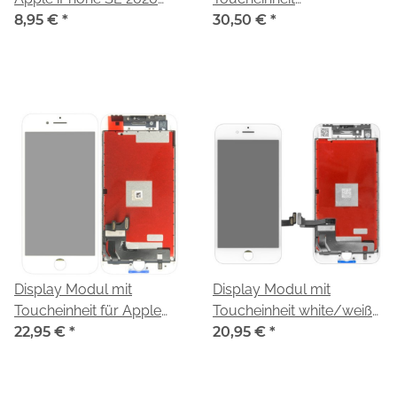
(A2296)
8,95 €
*
black/schwarz für Apple
30,50 €
*
iPhone 8 (A1905,A1863)
Display Modul mit
Display Modul mit
Toucheinheit für Apple
Toucheinheit white/weiß
iPhone 8 (A1905,A1863)
22,95 €
*
für Apple iPhone 8
20,95 €
*
(A1905,A1863)