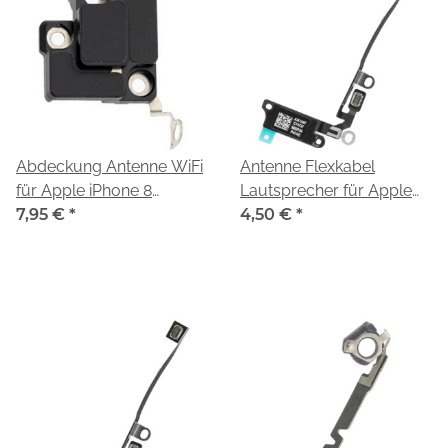
Abdeckung Antenne WiFi
Antenne Flexkabel
für Apple iPhone 8
Lautsprecher für Apple
(A1905, A1863)
7,95 €
*
iPhone 8 (A1905,A1863)
4,50 €
*