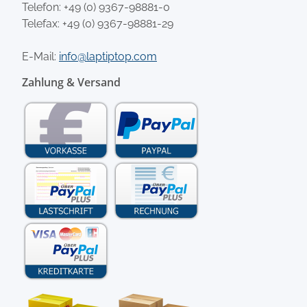
Telefon:
+49 (0) 9367-98881-0
Telefax: +49 (0) 9367-98881-29
E-Mail:
info@laptiptop.com
Zahlung & Versand