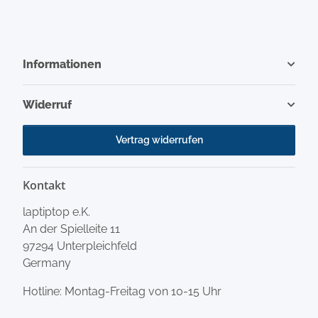
Informationen
Widerruf
Vertrag widerrufen
Kontakt
laptiptop e.K.
An der Spielleite 11
97294 Unterpleichfeld
Germany
Hotline: Montag-Freitag von 10-15 Uhr