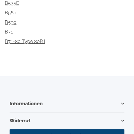
B575E
B580
B590
B71
B71-80 Type 80RJ
Informationen
Widerruf