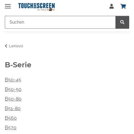
Lenovo
B-Serie
B50-45
B50-50
B50-80
B51-80
B560
B570