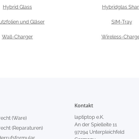
Hybrid Glass
Hybridglas Shar
tzfolien und Gläser
SIM-Tray
Wall-Charger
Wireless-Charg
Kontakt
laptiptop e.K.
recht (Ware)
An der Spielleite 11
echt (Reparaturen)
97294 Unterpleichfeld
derrufsformular