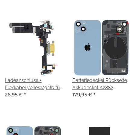
Ladeanschluss +
Batteriedeckel Rückseite
Flexkabel yellow/gelb für
Akkudeckel A2882
Apple iPhone 14 (A2883,
26,95 €
*
blue/blau 661-30416 für
179,95 €
*
A2884, A2881, A2649,
Apple iPhone 14 (A2883
A2882)
A2884 A2881 A2649
A2882)