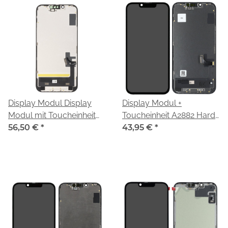
Display Modul Display
Display Modul +
Modul mit Toucheinheit
Toucheinheit A2882 Hard
diagnosefähig A2882
56,50 €
*
OLED black/schwarz für
43,95 €
*
Incell black/schwarz für
Apple iPhone 14
Apple iPhone 14 (A2883
(A2883,A2884,A2881,A2649,
A2884 A2881 A2649
A2882)