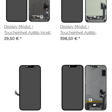
Display Modul +
Display Modul +
Toucheinheit A2882 Incell
Toucheinheit A2882
black/schwarz für Apple
29,50 €
*
Serviceware
398,50 €
*
iPhone 14
black/schwarz 661-
(A2883,A2884,A2881,A2649,A2882)
30366 für Apple iPhone
14
(A2883,A2884,A2881,A2649,