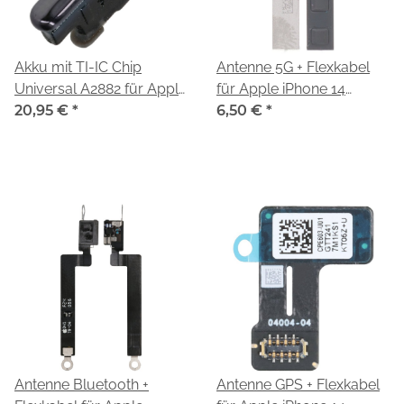
Akku mit TI-IC Chip
Antenne 5G + Flexkabel
Universal A2882 für Apple
für Apple iPhone 14
iPhone 14
20,95 €
*
(A2883,A2884,A2881,A2649,
6,50 €
*
(A2883,A2884,A2881,A2649,A2882)
Antenne Bluetooth +
Antenne GPS + Flexkabel