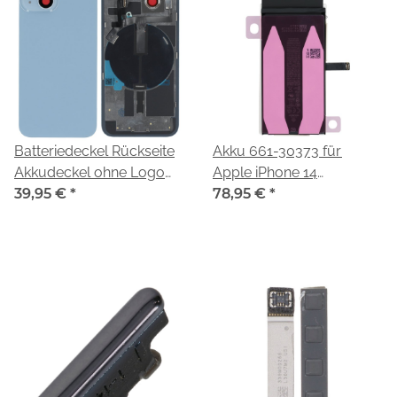
Batteriedeckel Rückseite
Akku 661-30373 für
Akkudeckel ohne Logo
Apple iPhone 14
A2882 blue/blau für
39,95 €
*
(A2883,A2884,A2881,A2649,
78,95 €
*
Apple iPhone 14 (A2883
A2884 A2881 A2649
A2882)