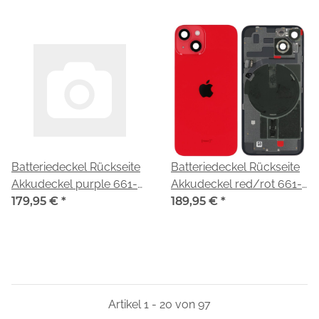
(A2883,A2884,A2881,A2649,A2882)
Batteriedeckel Rückseite
Batteriedeckel Rückseite
Akkudeckel purple 661-
Akkudeckel red/rot 661-
30417 für Apple iPhone 14
179,95 €
*
30415 für Apple iPhone 14
189,95 €
*
(A2883, A2884, A2881,
(A2883, A2884, A2881,
A2649, A2882)
A2649, A2882)
Artikel 1 - 20 von 97