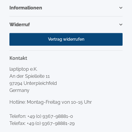
Informationen
Widerruf
Vertrag widerrufen
Kontakt
laptiptop e.K.
An der Spielleite 11
97294 Unterpleichfeld
Germany
Hotline: Montag-Freitag von 10-15 Uhr
Telefon:
+49 (0) 9367-98881-0
Telefax: +49 (0) 9367-98881-29