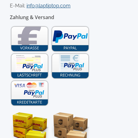
E-Mail:
info@laptiptop.com
Zahlung & Versand