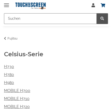
Fujitsu
Celsius-Serie
H730
H780
H980
MOBILE H700
MOBILE H710
MOBILE H720