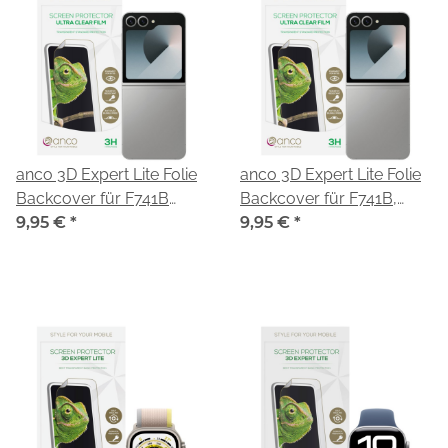
anco 3D Expert Lite Folie
anco 3D Expert Lite Folie
Backcover für F741B
Backcover für F741B,
Samsung Galaxy Z Flip6
9,95 €
*
F761B Samsung Galaxy Z
9,95 €
*
Flip6, Flip7 FE