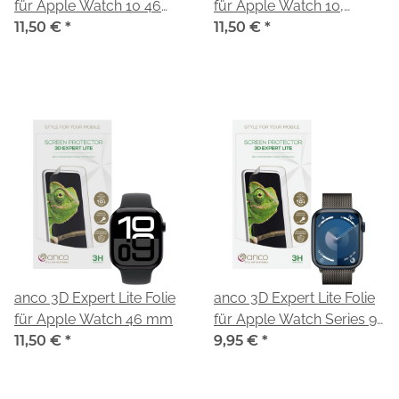
für Apple Watch 10 46
für Apple Watch 10,
mm
11,50 €
*
Watch 11 42 mm
11,50 €
*
anco 3D Expert Lite Folie
anco 3D Expert Lite Folie
für Apple Watch 46 mm
für Apple Watch Series 9
11,50 €
*
45mm
9,95 €
*