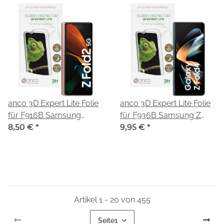
anco 3D Expert Lite Folie
anco 3D Expert Lite Folie
für F916B Samsung
für F936B Samsung Z
Galaxy Z Fold2 5G
8,50 €
*
Fold4
9,95 €
*
Artikel 1 - 20 von 455
Seite
1