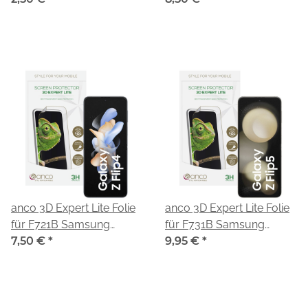
anco 3D Expert Lite Folie
anco 3D Expert Lite Folie
für F721B Samsung
für F731B Samsung
Galaxy Z Flip4
7,50 €
*
Galaxy Z Flip5
9,95 €
*