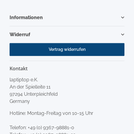
Informationen
Widerruf
Vertrag widerrufen
Kontakt
laptiptop e.K.
An der Spielleite 11
97294 Unterpleichfeld
Germany
Hotline: Montag-Freitag von 10-15 Uhr
Telefon:
+49 (0) 9367-98881-0