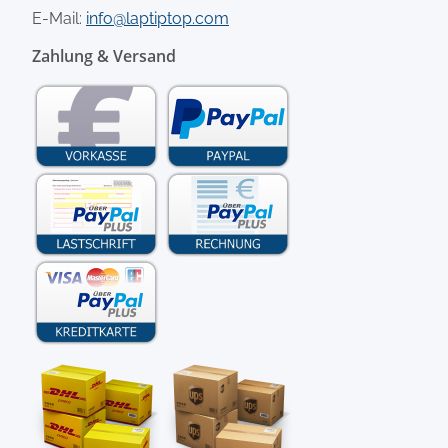
E-Mail:
info@laptiptop.com
Zahlung & Versand