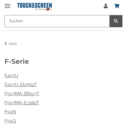
Asus
F-Serie
F407U
F407U-DU562T
F507MA-BR117T
F507MA-EJ180T
F50N
F50Q