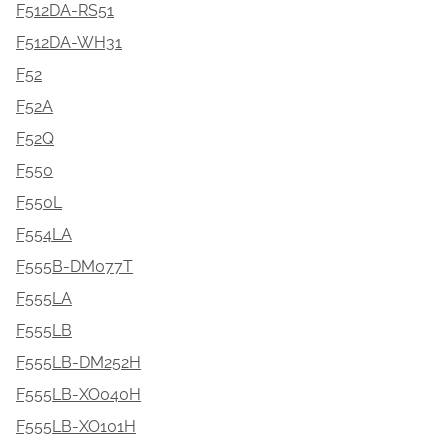
F512DA-RS51
F512DA-WH31
F52
F52A
F52Q
F550
F550L
F554LA
F555B-DM077T
F555LA
F555LB
F555LB-DM252H
F555LB-XO040H
F555LB-XO101H