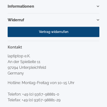
Informationen
Widerruf
Vertrag widerrufen
Kontakt
laptiptop e.K.
An der Spielleite 11
97294 Unterpleichfeld
Germany
Hotline: Montag-Freitag von 10-15 Uhr
Telefon:
+49 (0) 9367-98881-0
Telefax: +49 (0) 9367-98881-29