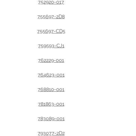
752920-017
755697-2D8
755697-CD5
759593-CJ1
762229-001
764623-001
768810-001
781863-001
783089-001
793077-2D2