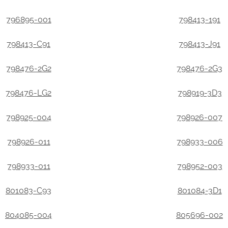
796895-001
798413-191
798413-C91
798413-J91
798476-2G2
798476-2G3
798476-LG2
798919-3D3
798925-004
798926-007
798926-011
798933-006
798933-011
798952-003
801083-C93
801084-3D1
804085-004
805696-002