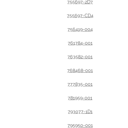
755697-2D7
755697-CD4
756419-004
761784-001
763582-001
768468-001
777835-001
781959-001
793077-1D1
795950-001