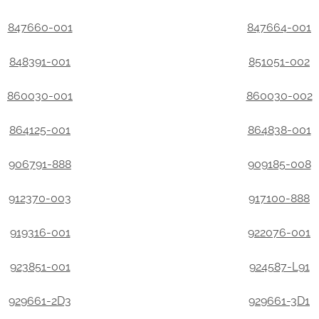
847660-001
847664-001
848391-001
851051-002
860030-001
860030-002
864125-001
864838-001
906791-888
909185-008
912370-003
917100-888
919316-001
922076-001
923851-001
924587-L91
929661-2D3
929661-3D1