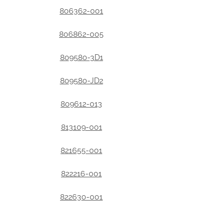
806362-001
806862-005
809580-3D1
809580-JD2
809612-013
813109-001
821655-001
822216-001
822630-001