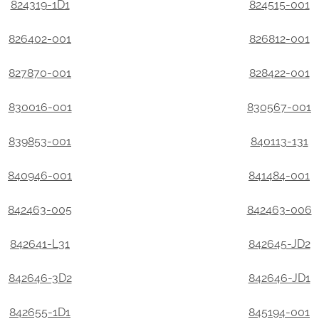
824319-1D1
824515-001
826402-001
826812-001
827870-001
828422-001
830016-001
830567-001
839853-001
840113-131
840946-001
841484-001
842463-005
842463-006
842641-L31
842645-JD2
842646-3D2
842646-JD1
842655-1D1
845194-001