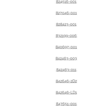
824516-001
827046-001
828423-001
832199-006
840697-001
842463-003
842463-011
842646-2D2
842646-LD1
847651-001