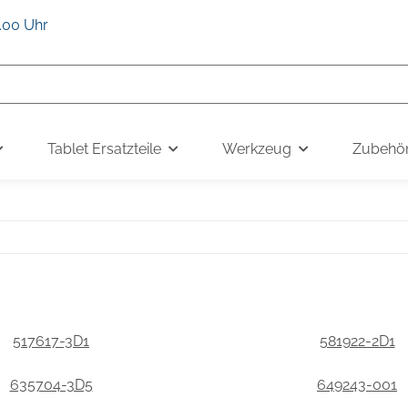
6.00 Uhr
Tablet Ersatzteile
Werkzeug
Zubehö
517617-3D1
581922-2D1
635704-3D5
649243-001