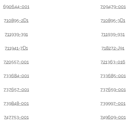
690644-001
709479-001
710895-2D1
710895-3D1
711939-391
711939-931
711941-7D1
718272-J91
720557-001
721363-016
733684-001
733685-001
737657-001
737659-001
739848-001
739997-001
747753-001
749609-001