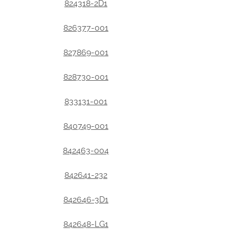
824318-2D1
826377-001
827869-001
828730-001
833131-001
840749-001
842463-004
842641-232
842646-3D1
842648-LG1