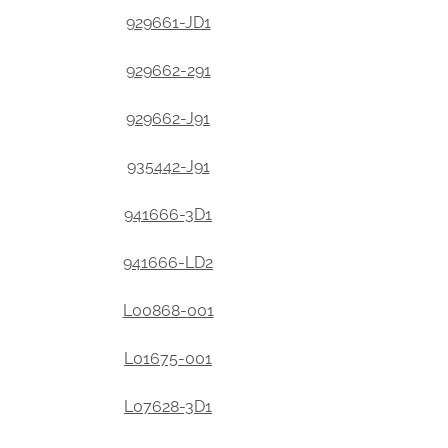
929661-JD1
929662-291
929662-J91
935442-J91
941666-3D1
941666-LD2
L00868-001
L01675-001
L07628-3D1