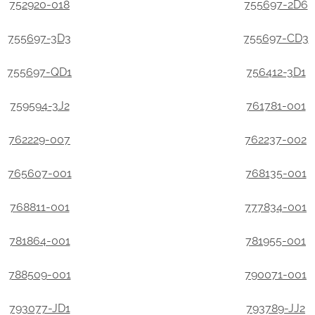
752920-018
755697-2D6
755697-3D3
755697-CD3
755697-QD1
756412-3D1
759594-3J2
761781-001
762229-007
762237-002
765607-001
768135-001
768811-001
777834-001
781864-001
781955-001
788509-001
790071-001
793077-JD1
793789-JJ2