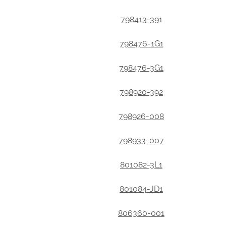
798413-391
798476-1G1
798476-3G1
798920-392
798926-008
798933-007
801082-3L1
801084-JD1
806360-001