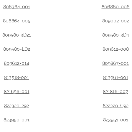
806364-001
806860-006
806864-005
809002-002
809580-3D21
809580-3D4
809580-LD2
809612-008
809612-014
809867-001
813518-001
813961-001
821656-001
821816-007
822320-292
822320-C92
823950-001
823951-001