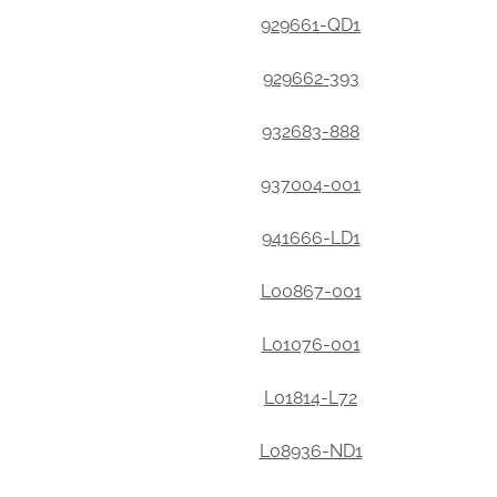
929661-QD1
929662-393
932683-888
937004-001
941666-LD1
L00867-001
L01076-001
L01814-L72
L08936-ND1