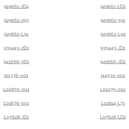
929661-JD4
929661-LD2
929662-293
929662-392
929662-L91
929662-L92
935443-2D1
935443-JD1
941666-3D2
941666-JD2
I20376-001
I44530-001
L00870-001
L01075-001
L01676-001
L01814-L71
L07628-JD1
L07628-LD2