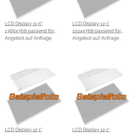
LCD Display 11,6"
LCD Display 12,1"
1366x768 passend für
1024x768 passend für
HannStar HSD116BHW1-
Angebot auf Anfrage
HannStar HSD121PX11-
Angebot auf Anfrage
A00
A00
LCD Display 12,1"
LCD Display 12,1"