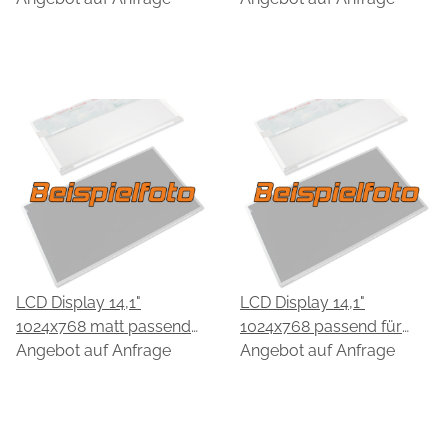
B00-0299
LCD Display 14,1"
LCD Display 14,1"
1024x768 matt passend
1024x768 passend für
für HannStar HSD141PX16
Angebot auf Anfrage
HannStar HSD141PX11
Angebot auf Anfrage