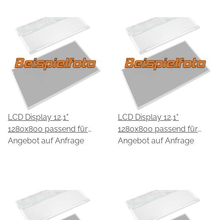
LCD Display 12,1"
LCD Display 12,1"
1280x800 passend für
1280x800 passend für
HannStar HSD121PW11-A
Angebot auf Anfrage
HannStar HSD121PW11-B
Angebot auf Anfrage