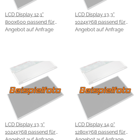
LCD Display 12,1"
LCD Display 13,3"
800x600 passend für
1024x768 passend für
HannStar HSD121PS12-A
Angebot auf Anfrage
HannStar HSD133PXN1-
Angebot auf Anfrage
A00-0299
LCD Display 13,3"
LCD Display 14,0"
1024x768 passend für
1280x768 passend für
HannStar HSD133PXN1-
Angebot auf Anfrage
HannStar HSD140PW11
Angebot auf Anfrage