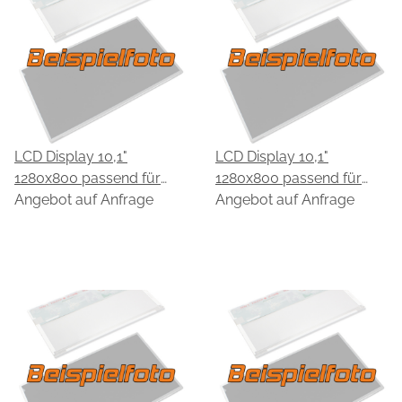
LCD Display 10,1"
LCD Display 10,1"
1280x800 passend für
1280x800 passend für
HannStar HSD101PWW1-
Angebot auf Anfrage
HannStar HSD101PWW1-
Angebot auf Anfrage
K00-0299
L00-0299