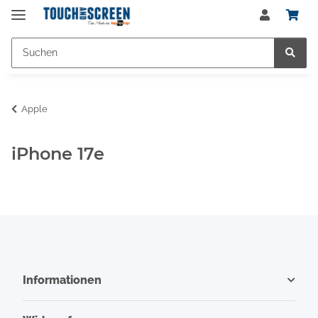
Apple
iPhone 17e
Informationen