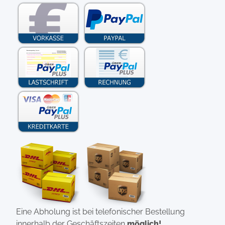
Eine Abholung ist bei telefonischer Bestellung
innerhalb der Geschäftszeiten
möglich!