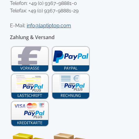
Telefon:
+49 (0) 9367-98881-0
Telefax: +49 (0) 9367-98881-29
E-Mail:
info@laptiptop.com
Zahlung & Versand