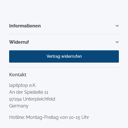
Informationen
Widerruf
Vertrag widerrufen
Kontakt
laptiptop e.K.
An der Spielleite 11
97294 Unterpleichfeld
Germany
Hotline: Montag-Freitag von 10-15 Uhr