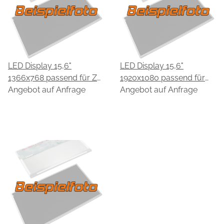
LED Display 15,6"
LED Display 15,6"
1366x768 passend für ZX
1920x1080 passend für
Display G156XW01-1000
Angebot auf Anfrage
ZX Display ZX-156-KW-
Angebot auf Anfrage
1000