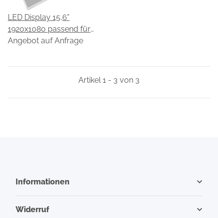
LED Display 15,6"
1920x1080 passend für
ZX Display ZX-156-KW-
Angebot auf Anfrage
500
Artikel 1 - 3 von 3
Informationen
Widerruf