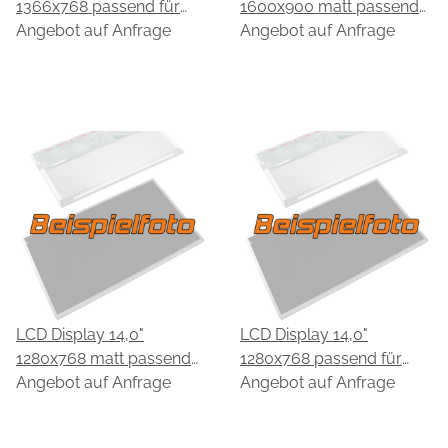
1366x768 passend für
1600x900 matt passend
CPT CLAB133WB01
Angebot auf Anfrage
für CPT CLAB133UA01
Angebot auf Anfrage
LCD Display 14,0"
LCD Display 14,0"
1280x768 matt passend
1280x768 passend für
für CPT CLAA140WB02
Angebot auf Anfrage
CPT CLAA140WA01
Angebot auf Anfrage