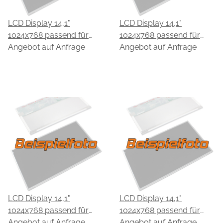
LCD Display 14,1"
LCD Display 14,1"
1024x768 passend für
1024x768 passend für
CPT CLAA141XA01
Angebot auf Anfrage
CPT CLAA141XB01
Angebot auf Anfrage
LCD Display 14,1"
LCD Display 14,1"
1024x768 passend für
1024x768 passend für
CPT CLAA141XC01H
Angebot auf Anfrage
CPT CLAA141XD03
Angebot auf Anfrage