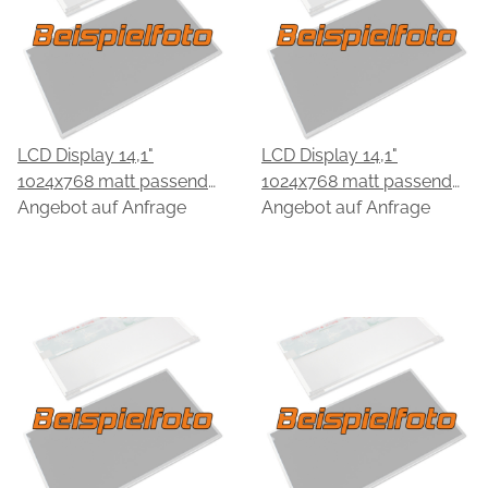
LCD Display 14,1"
LCD Display 14,1"
1024x768 matt passend
1024x768 matt passend
für CPT CLAA141XF01
Angebot auf Anfrage
für CPT CLAA141XG01
Angebot auf Anfrage
Rev.02