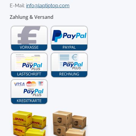
E-Mail:
info@laptiptop.com
Zahlung & Versand