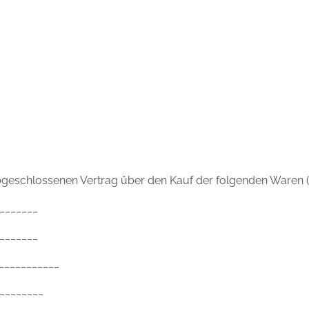
 abgeschlossenen Vertrag über den Kauf der folgenden Waren (*
_______
_______
____________
________