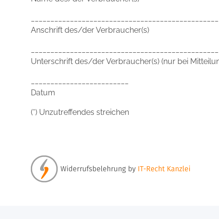
________________________________________________
Anschrift des/der Verbraucher(s)
________________________________________________
Unterschrift des/der Verbraucher(s) (nur bei Mitteilu
_________________________
Datum
(*) Unzutreffendes streichen