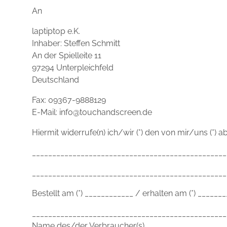
An
laptiptop e.K.
Inhaber: Steffen Schmitt
An der Spielleite 11
97294 Unterpleichfeld
Deutschland
Fax: 09367-9888129
E-Mail: info@touchandscreen.de
Hiermit widerrufe(n) ich/wir (*) den von mir/uns (*)
________________________________________________
________________________________________________
Bestellt am (*) ____________ / erhalten am (*) ______
________________________________________________
Name des/der Verbraucher(s)