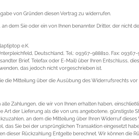
ngabe von Gründen diesen Vertrag zu widerrufen.
 an dem Sie oder ein von Ihnen benannter Dritter, der nicht d
aptiptop e.K.
4 Unterpleichfeld, Deutschland, Tel.: 09367-988810, Fax: 09367
ersandter Brief, Telefax oder E-Mail) über Ihren Entschluss, di
enden, das jedoch nicht vorgeschrieben ist.
Sie die Mitteilung über die Ausübung des Widerrufsrechts vor
alle Zahlungen, die wir von Ihnen erhalten haben, einschließ
re Art der Lieferung als die von uns angebotene, günstigste 
uzahlen, an dem die Mitteilung über Ihren Widerruf dieses V
 das Sie bei der ursprünglichen Transaktion eingesetzt habe
gen dieser Rückzahlung Entgelte berechnet. Wir können die R