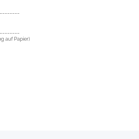
________
________
ng auf Papier)