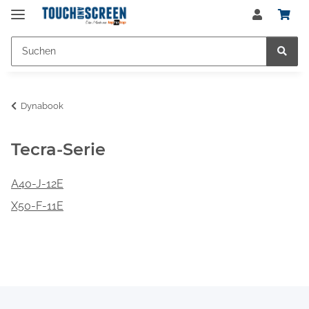
Dynabook
Tecra-Serie
A40-J-12E
X50-F-11E