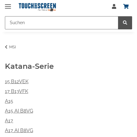
MSI
Katana-Serie
15 B12VEK
17 B13VFK
A15
A15 AI B8VG
A17
A17 AI B8VG