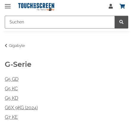
Gigabyte
G-Serie
G5 GD
G5 KC
G5 KD
G6X 9KG (2024)
G7 KE