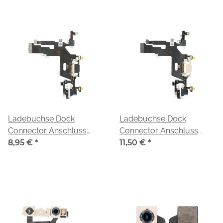
Ladebuchse Dock
Ladebuchse Dock
Connector Anschluss
Connector Anschluss
Flexkabel passend für
8,95 €
*
Flexkabel passend für
11,50 €
*
iPhone 11 schwarz/black
iPhone 11 weiß/white