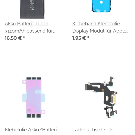
Akku Batterie Li-Ion
Klebeband Klebefolie
3110mAh passend für
Display Modul für Apple
iPhone 11
16,50 €
*
iPhone 11 (A2221)
1,95 €
*
Klebefolie Akku/Batterie
Ladebuchse Dock