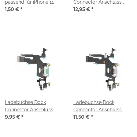
passend für iPhone 11
Connector Anschluss
1,50 €
*
Flexkabel passend für
12,95 €
*
iPhone 11 gelb/yellow
Ladebuchse Dock
Ladebuchse Dock
Connector Anschluss
Connector Anschluss
Flexkabel passend für
9,95 €
*
Flexkabel passend für
11,50 €
*
iPhone 11 grün/green
iPhone 11 lila/purple