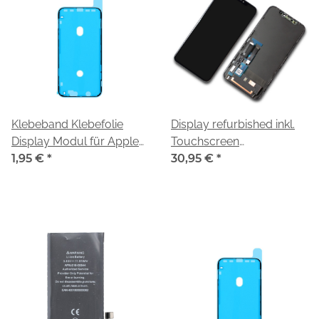
Klebeband Klebefolie
Display refurbished inkl.
Display Modul für Apple
Touchscreen
iPhone 11 (A2221)
1,95 €
*
schwarz/black passend
30,95 €
*
für iPhone 11