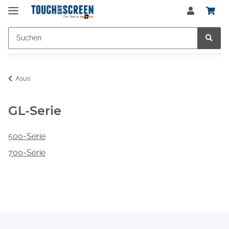
Asus
GL-Serie
500-Serie
700-Serie