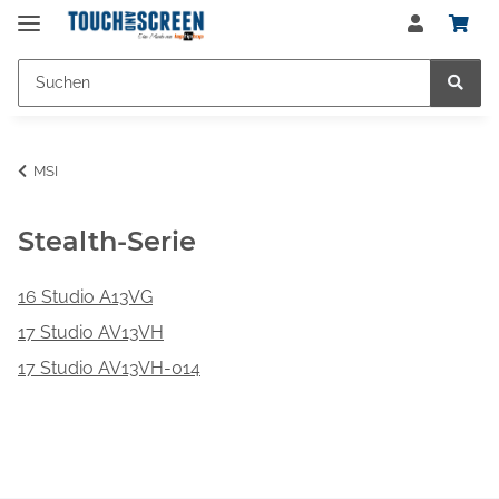
MSI
Stealth-Serie
16 Studio A13VG
17 Studio AV13VH
17 Studio AV13VH-014